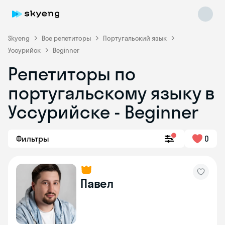
Skyeng
Все репетиторы
Португальский язык
Уссурийск
Beginner
Репетиторы по
португальскому языку в
Уссурийске - Beginner
Skyeng Chat
online
Фильтры
0
Павел