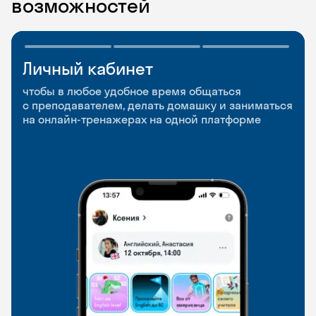
возможностей
Личный кабинет
Мобильное
Разговорные клубы
приложение
и Talks
чтобы в любое удобное время общаться
с преподавателем, делать домашку и заниматься
чтобы заниматься и изучать новые слова где
Групповые занятия для разговорной практики
на онлайн-тренажерах на одной платформе
и когда удобно
и индивидуальные встречи с преподавателями
со всего мира, чтобы общаться на английском
свободно