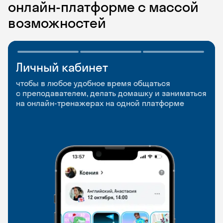
онлайн-платформе с массой
возможностей
Личный кабинет
Мобильное
Разговорные клубы
приложение
и Talks
чтобы в любое удобное время общаться
с преподавателем, делать домашку и заниматься
чтобы заниматься и изучать новые слова где
Групповые занятия для разговорной практики
на онлайн-тренажерах на одной платформе
и когда удобно
и индивидуальные встречи с преподавателями
со всего мира, чтобы общаться на английском
свободно