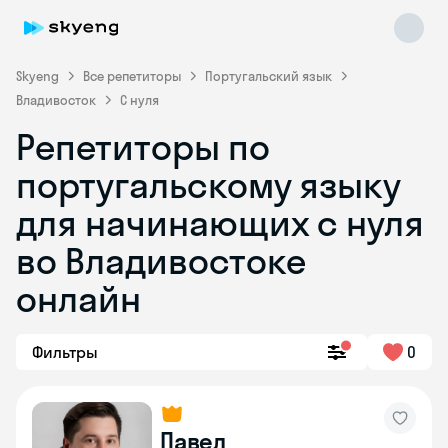
Skyeng
Все репетиторы
Португальский язык
Владивосток
С нуля
Репетиторы по
португальскому языку
для начинающих с нуля
Skyeng Chat
во Владивостоке
online
онлайн
Фильтры
0
Павел