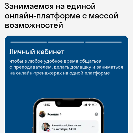
Занимаемся на единой
онлайн-платформе с массой
возможностей
Личный кабинет
Мобильное
Разговорные клубы
приложение
и Talks
чтобы в любое удобное время общаться
с преподавателем, делать домашку и заниматься
чтобы заниматься и изучать новые слова где
Групповые занятия для разговорной практики
на онлайн-тренажерах на одной платформе
и когда удобно
и индивидуальные встречи с преподавателями
со всего мира, чтобы общаться на английском
свободно