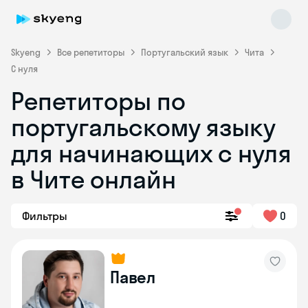
Skyeng
Все репетиторы
Португальский язык
Чита
С нуля
Репетиторы по
португальскому языку
для начинающих с нуля
Skyeng Chat
в Чите онлайн
online
Фильтры
0
Павел