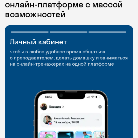
онлайн-платформе с массой
возможностей
Личный кабинет
Мобильное
Разговорные клубы
приложение
и Talks
чтобы в любое удобное время общаться
с преподавателем, делать домашку и заниматься
чтобы заниматься и изучать новые слова где
Групповые занятия для разговорной практики
на онлайн-тренажерах на одной платформе
и когда удобно
и индивидуальные встречи с преподавателями
со всего мира, чтобы общаться на английском
свободно