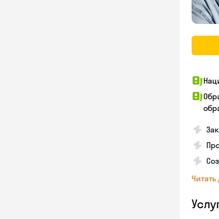
Нац
Обр
обра
За
Про
Соз
Читать
Услу