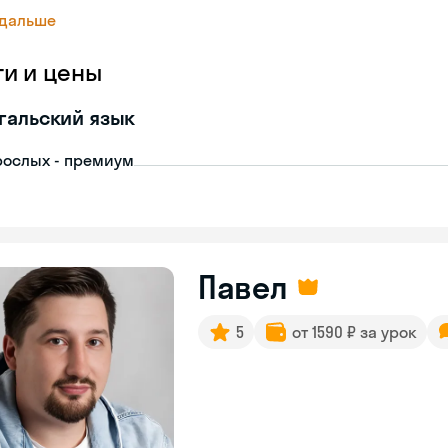
 дальше
ги и цены
гальский язык
рослых - премиум
Павел
5
от 1590 ₽ за урок