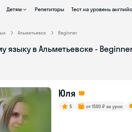
Детям
Репетиторы
Тест на уровень англий
зык
Альметьевск
Beginner
у языку в Альметьевске - Beginne
Юля
5
от 1590 ₽ за урок