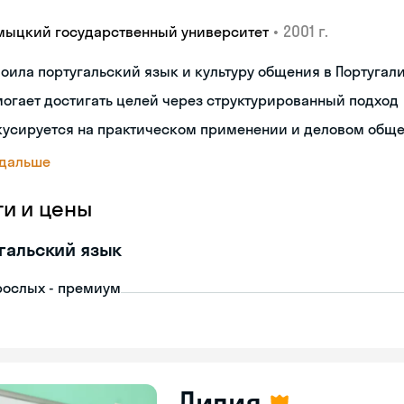
•
2001 г.
мыцкий государственный университет
оила португальский язык и культуру общения в Португал
огает достигать целей через структурированный подход
кусируется на практическом применении и деловом общ
 дальше
ги и цены
гальский язык
рослых - премиум
Лилия