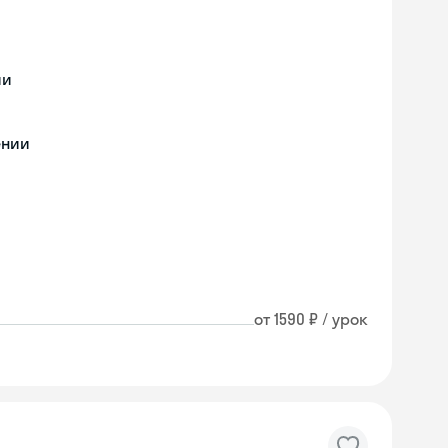
ии
ении
от 1590 ₽ / урок