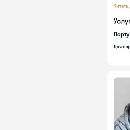
Читать
Услу
Порту
Для вз