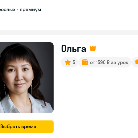
рослых - премиум
Ольга
5
от 1590 ₽ за урок
Выбрать время