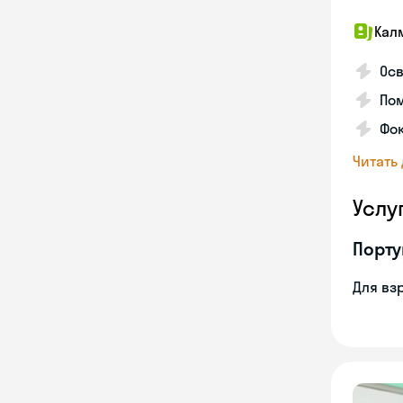
Кал
Осв
Пом
Фо
Читать
Услу
Порту
Для вз