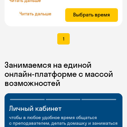
Читать дальше
Читать дальше
Выбрать время
1
Занимаемся на единой
онлайн-платформе с массой
возможностей
Личный кабинет
Мобильное
Разговорные клубы
приложение
и Talks
чтобы в любое удобное время общаться
с преподавателем, делать домашку и заниматься
чтобы заниматься и изучать новые слова где
Групповые занятия для разговорной практики