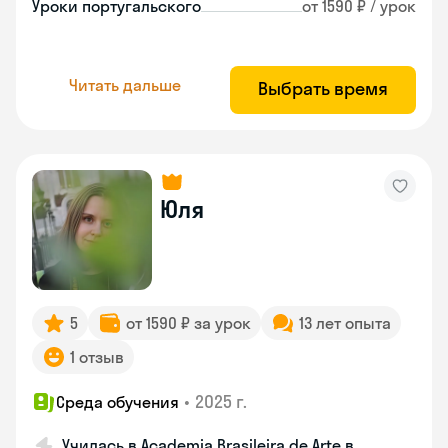
Уроки португальского
от 1590 ₽ / урок
Читать дальше
Выбрать время
Юля
5
от 1590 ₽ за урок
13 лет опыта
1 отзыв
•
2025 г.
Среда обучения
Училась в Academia Brasileira de Arte в