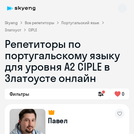
Skyeng
Все репетиторы
Португальский язык
Златоуст
CIPLE
Репетиторы по
португальскому языку
для уровня A2 CIPLE в
Skyeng Chat
Златоусте онлайн
online
Фильтры
0
Павел