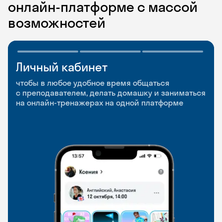
онлайн-платформе с массой
возможностей
Личный кабинет
Мобильное
Разговорные клубы
приложение
и Talks
чтобы в любое удобное время общаться
с преподавателем, делать домашку и заниматься
чтобы заниматься и изучать новые слова где
Групповые занятия для разговорной практики
на онлайн-тренажерах на одной платформе
и когда удобно
и индивидуальные встречи с преподавателями
со всего мира, чтобы общаться на английском
свободно