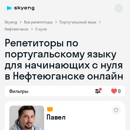
Skyeng
Все репетиторы
Португальский язык
Нефтеюганск
С нуля
Репетиторы по
португальскому языку
для начинающих с нуля
Skyeng Chat
в Нефтеюганске онлайн
online
Фильтры
0
Павел