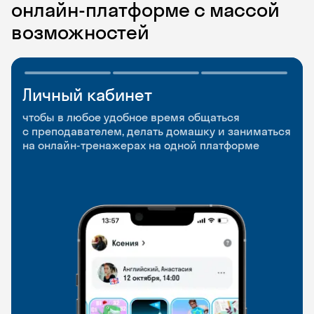
онлайн-платформе с массой
возможностей
Личный кабинет
Мобильное
Разговорные клубы
приложение
и Talks
чтобы в любое удобное время общаться
с преподавателем, делать домашку и заниматься
чтобы заниматься и изучать новые слова где
Групповые занятия для разговорной практики
на онлайн-тренажерах на одной платформе
и когда удобно
и индивидуальные встречи с преподавателями
со всего мира, чтобы общаться на английском
свободно