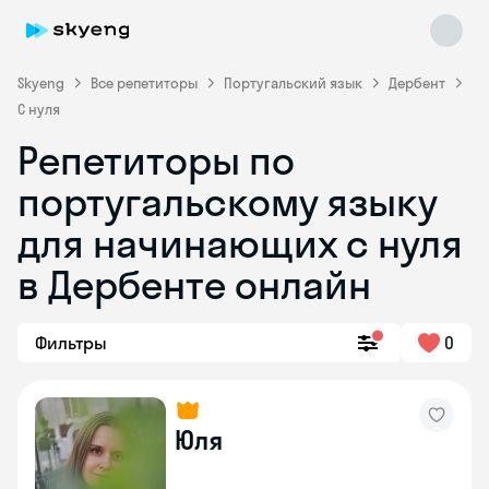
Skyeng
Все репетиторы
Португальский язык
Дербент
С нуля
Репетиторы по
португальскому языку
для начинающих с нуля
Skyeng Chat
в Дербенте онлайн
online
Фильтры
0
Юля