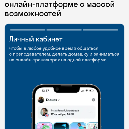
онлайн-платформе с массой
возможностей
Личный кабинет
Мобильное
Разговорные клубы
приложение
и Talks
чтобы в любое удобное время общаться
с преподавателем, делать домашку и заниматься
чтобы заниматься и изучать новые слова где
Групповые занятия для разговорной практики
на онлайн-тренажерах на одной платформе
и когда удобно
и индивидуальные встречи с преподавателями
со всего мира, чтобы общаться на английском
свободно