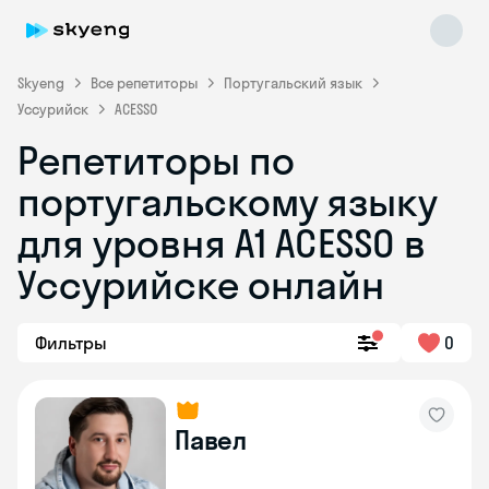
Skyeng
Все репетиторы
Португальский язык
Уссурийск
ACESSO
Репетиторы по
португальскому языку
для уровня A1 ACESSO в
Skyeng Chat
Уссурийске онлайн
online
Фильтры
0
Павел