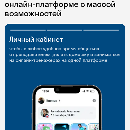
онлайн-платформе с массой
возможностей
Личный кабинет
Мобильное
Разговорные клубы
приложение
и Talks
чтобы в любое удобное время общаться
с преподавателем, делать домашку и заниматься
чтобы заниматься и изучать новые слова где
Групповые занятия для разговорной практики
на онлайн-тренажерах на одной платформе
и когда удобно
и индивидуальные встречи с преподавателями
со всего мира, чтобы общаться на английском
свободно