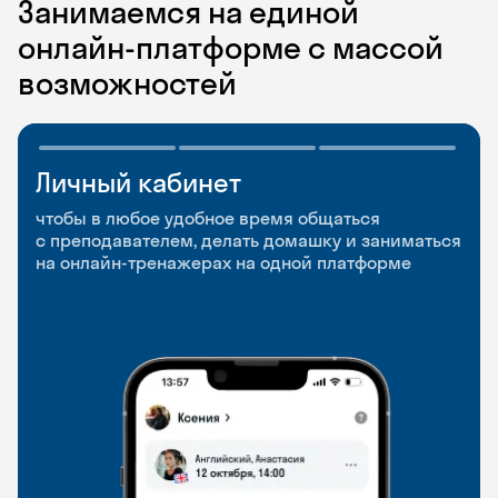
Занимаемся на единой
онлайн-платформе с массой
возможностей
Личный кабинет
Мобильное
Разговорные клубы
приложение
и Talks
чтобы в любое удобное время общаться
с преподавателем, делать домашку и заниматься
чтобы заниматься и изучать новые слова где
Групповые занятия для разговорной практики
на онлайн-тренажерах на одной платформе
и когда удобно
и индивидуальные встречи с преподавателями
со всего мира, чтобы общаться на английском
свободно