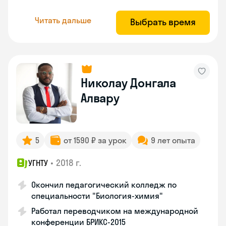
Читать дальше
Выбрать время
Николау Донгала
Алвару
5
от 1590 ₽ за урок
9 лет опыта
•
2018 г.
УГНТУ
Окончил педагогический колледж по
специальности "Биология-химия"
Работал переводчиком на международной
конференции БРИКС-2015