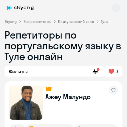
Skyeng
Все репетиторы
Португальский язык
Тула
Репетиторы по
португальскому языку в
Туле онлайн
Фильтры
0
Skyeng Chat
online
Ажеу Малундо