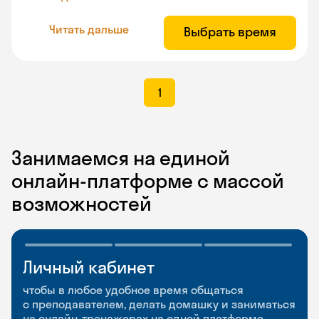
Читать дальше
Выбрать время
1
Занимаемся на единой
онлайн-платформе с массой
возможностей
Личный кабинет
Мобильное
Разговорные клубы
приложение
и Talks
чтобы в любое удобное время общаться
с преподавателем, делать домашку и заниматься
чтобы заниматься и изучать новые слова где
Групповые занятия для разговорной практики
на онлайн-тренажерах на одной платформе