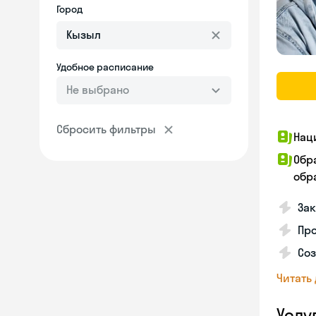
Город
Удобное расписание
Не выбрано
Сбросить фильтры
Нац
Обр
обра
За
Про
Соз
Читать
Услу