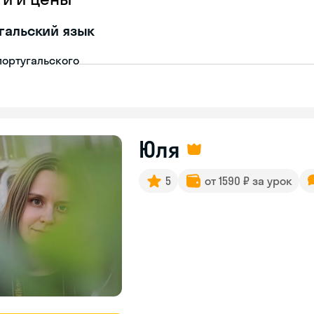
гальский язык
португальского
Юля
5
от 1590 ₽ за урок