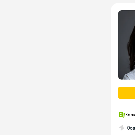
Кал
Осв