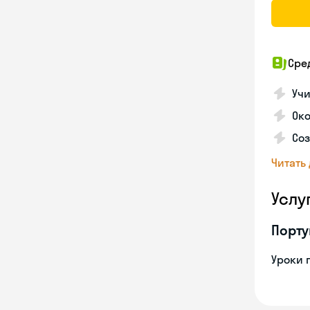
Сре
Учи
Око
Соз
Читать
Услу
Порту
Уроки 