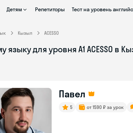
Детям
Репетиторы
Тест на уровень англий
зык
Кызыл
ACESSO
у языку для уровня A1 ACESSO в К
Павел
5
от 1590 ₽ за урок