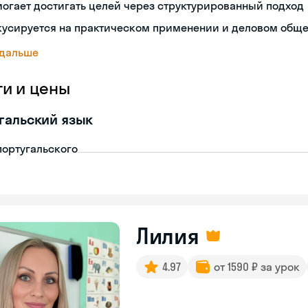
огает достигать целей через структурированный подход
кусируется на практическом применении и деловом общ
 дальше
ги и цены
гальский язык
португальского
Лилия
4.97
от 1590 ₽ за урок