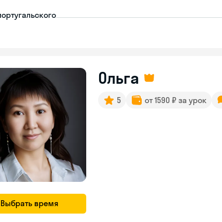
португальского
Ольга
5
от 1590 ₽ за урок
Выбрать время