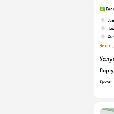
Кал
Осв
Пом
Фо
Читать
Услу
Порту
Уроки 