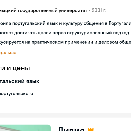
•
2001 г.
мыцкий государственный университет
оила португальский язык и культуру общения в Португал
огает достигать целей через структурированный подход
кусируется на практическом применении и деловом общ
 дальше
ги и цены
гальский язык
португальского
Лилия