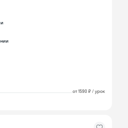
ии
ении
от 1590 ₽ / урок