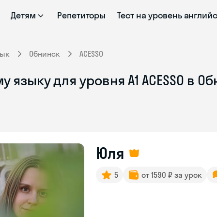
Детям
Репетиторы
Тест на уровень англий
зык
Обнинск
ACESSO
у языку для уровня A1 ACESSO в О
Юля
5
от 1590 ₽ за урок