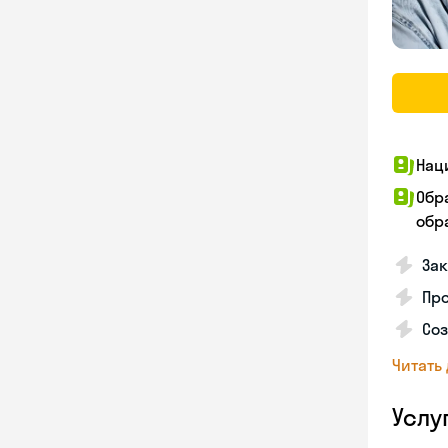
Нац
Обр
обра
За
Про
Соз
Читать
Услу