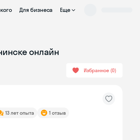
ского
Для бизнеса
Еще
бнинске онлайн
Избранное
0
13 лет опыта
1 отзыв