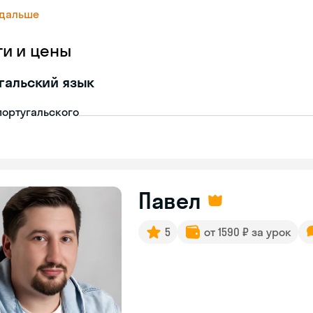
 дальше
ги и цены
гальский язык
португальского
Павел
5
от 1590 ₽ за урок