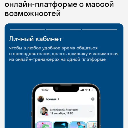
онлайн-платформе с массой
возможностей
Личный кабинет
Мобильное
Разговорные клубы
приложение
и Talks
чтобы в любое удобное время общаться
с преподавателем, делать домашку и заниматься
чтобы заниматься и изучать новые слова где
Групповые занятия для разговорной практики
на онлайн-тренажерах на одной платформе
и когда удобно
и индивидуальные встречи с преподавателями
со всего мира, чтобы общаться на английском
свободно