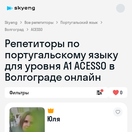
Skyeng
Все репетиторы
Португальский язык
Волгоград
ACESSO
Репетиторы по
португальскому языку
для уровня A1 ACESSO в
Skyeng Chat
Волгограде онлайн
online
Фильтры
0
Юля