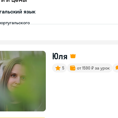
гальский язык
португальского
Юля
5
от 1590 ₽ за урок