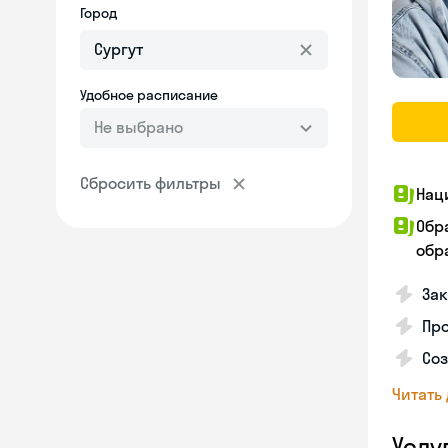
Город
Удобное расписание
Не выбрано
Сбросить фильтры
Нац
Обр
обра
За
Про
Соз
Читать
Услу