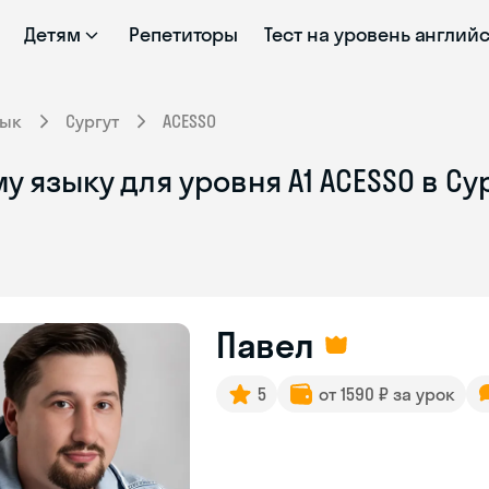
Детям
Репетиторы
Тест на уровень англий
зык
Сургут
ACESSO
 языку для уровня A1 ACESSO в Су
Павел
5
от 1590 ₽ за урок