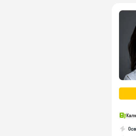
Кал
Осв