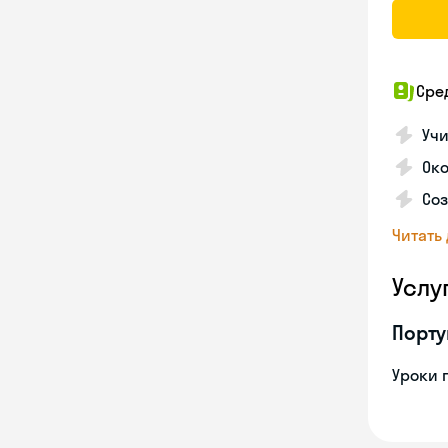
Сре
Учи
Око
Соз
Читать
Услу
Порту
Уроки 