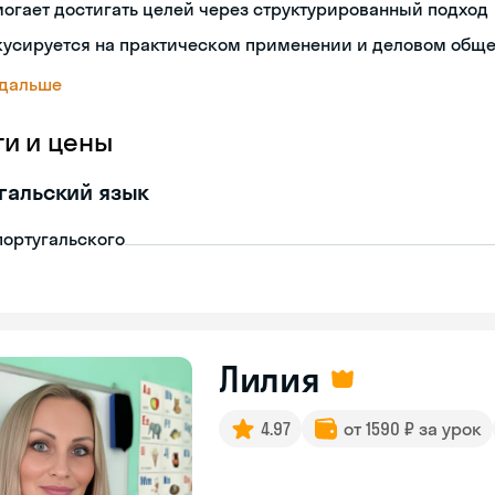
огает достигать целей через структурированный подход
кусируется на практическом применении и деловом общ
 дальше
ги и цены
гальский язык
португальского
Лилия
4.97
от 1590 ₽ за урок