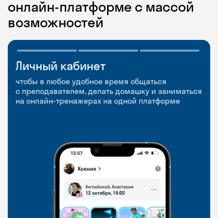
онлайн-платформе с массой
возможностей
Личный кабинет
Мобильное
Разговорные клубы
приложение
и Talks
чтобы в любое удобное время общаться
с преподавателем, делать домашку и заниматься
чтобы заниматься и изучать новые слова где
Групповые занятия для разговорной практики
на онлайн-тренажерах на одной платформе
и когда удобно
и индивидуальные встречи с преподавателями
со всего мира, чтобы общаться на английском
свободно