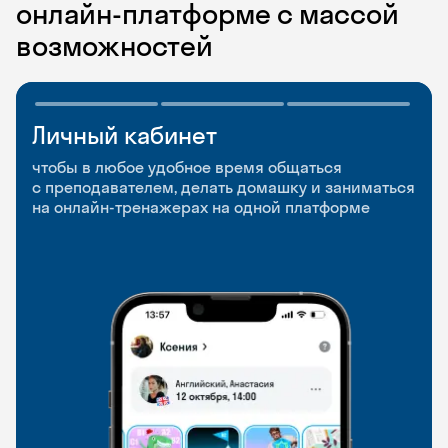
онлайн-платформе с массой
возможностей
Личный кабинет
Мобильное
Разговорные клубы
приложение
и Talks
чтобы в любое удобное время общаться
с преподавателем, делать домашку и заниматься
чтобы заниматься и изучать новые слова где
Групповые занятия для разговорной практики
на онлайн-тренажерах на одной платформе
и когда удобно
и индивидуальные встречи с преподавателями
со всего мира, чтобы общаться на английском
свободно