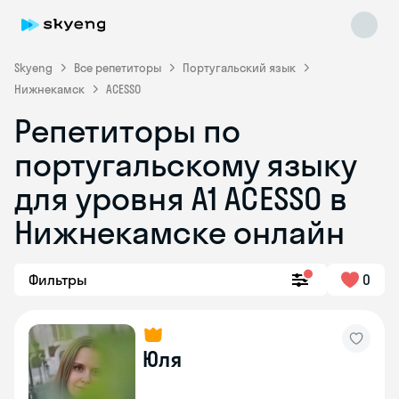
Skyeng
Все репетиторы
Португальский язык
Нижнекамск
ACESSO
Репетиторы по
португальскому языку
для уровня A1 ACESSO в
Skyeng Chat
Нижнекамске онлайн
online
Фильтры
0
Юля