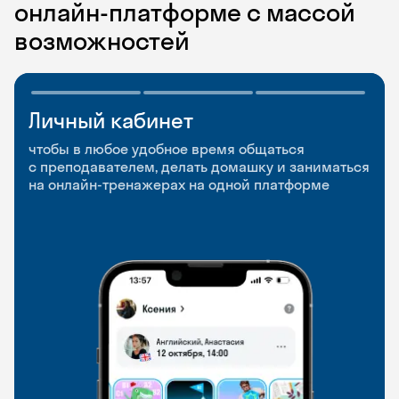
онлайн-платформе с массой
возможностей
Личный кабинет
Мобильное
Разговорные клубы
приложение
и Talks
чтобы в любое удобное время общаться
с преподавателем, делать домашку и заниматься
чтобы заниматься и изучать новые слова где
Групповые занятия для разговорной практики
на онлайн-тренажерах на одной платформе
и когда удобно
и индивидуальные встречи с преподавателями
со всего мира, чтобы общаться на английском
свободно