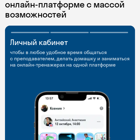
онлайн-платформе с массой
возможностей
Личный кабинет
Мобильное
Разговорные клубы
приложение
и Talks
чтобы в любое удобное время общаться
с преподавателем, делать домашку и заниматься
чтобы заниматься и изучать новые слова где
Групповые занятия для разговорной практики
на онлайн-тренажерах на одной платформе
и когда удобно
и индивидуальные встречи с преподавателями
со всего мира, чтобы общаться на английском
свободно