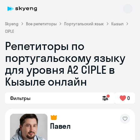
Skyeng
Все репетиторы
Португальский язык
Кызыл
CIPLE
Репетиторы по
португальскому языку
для уровня A2 CIPLE в
Skyeng Chat
Кызыле онлайн
online
Фильтры
0
Павел