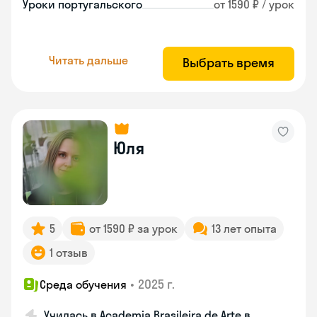
Уроки португальского
от 1590 ₽ / урок
Читать дальше
Выбрать время
Юля
5
от 1590 ₽ за урок
13 лет опыта
1 отзыв
•
2025 г.
Среда обучения
Училась в Academia Brasileira de Arte в