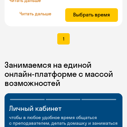
Читать дальше
Читать дальше
Выбрать время
1
Занимаемся на единой
онлайн-платформе с массой
возможностей
Личный кабинет
Мобильное
Разговорные клубы
приложение
и Talks
чтобы в любое удобное время общаться
с преподавателем, делать домашку и заниматься
чтобы заниматься и изучать новые слова где
Групповые занятия для разговорной практики