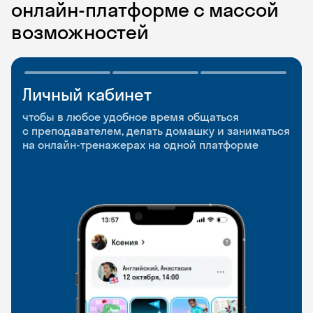
онлайн-платформе с массой
возможностей
Личный кабинет
Мобильное
Разговорные клубы
приложение
и Talks
чтобы в любое удобное время общаться
с преподавателем, делать домашку и заниматься
чтобы заниматься и изучать новые слова где
Групповые занятия для разговорной практики
на онлайн-тренажерах на одной платформе
и когда удобно
и индивидуальные встречи с преподавателями
со всего мира, чтобы общаться на английском
свободно