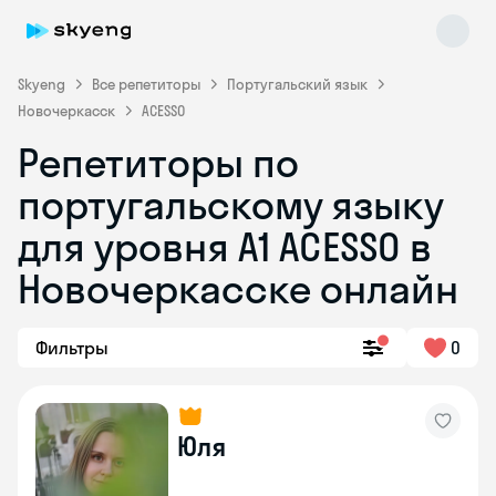
Skyeng
Все репетиторы
Португальский язык
Новочеркасск
ACESSO
Репетиторы по
португальскому языку
для уровня A1 ACESSO в
Skyeng Chat
Новочеркасске онлайн
online
Фильтры
0
Юля