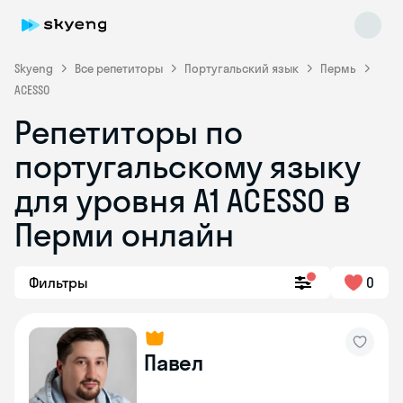
Skyeng
Все репетиторы
Португальский язык
Пермь
ACESSO
Репетиторы по
португальскому языку
для уровня A1 ACESSO в
Skyeng Chat
Перми онлайн
online
Фильтры
0
Павел