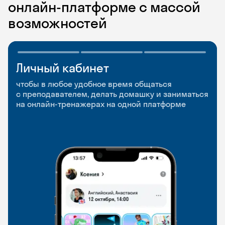
онлайн-платформе с массой
возможностей
Личный кабинет
Мобильное
Разговорные клубы
приложение
и Talks
чтобы в любое удобное время общаться
с преподавателем, делать домашку и заниматься
чтобы заниматься и изучать новые слова где
Групповые занятия для разговорной практики
на онлайн-тренажерах на одной платформе
и когда удобно
и индивидуальные встречи с преподавателями
со всего мира, чтобы общаться на английском
свободно