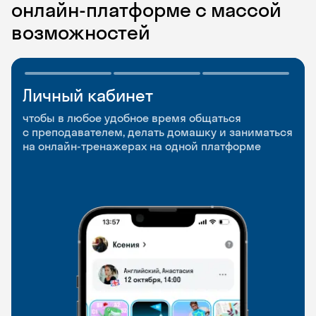
онлайн-платформе с массой
возможностей
Личный кабинет
Мобильное
Разговорные клубы
приложение
и Talks
чтобы в любое удобное время общаться
с преподавателем, делать домашку и заниматься
чтобы заниматься и изучать новые слова где
Групповые занятия для разговорной практики
на онлайн-тренажерах на одной платформе
и когда удобно
и индивидуальные встречи с преподавателями
со всего мира, чтобы общаться на английском
свободно