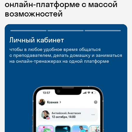
онлайн-платформе с массой
возможностей
Личный кабинет
Мобильное
Разговорные клубы
приложение
и Talks
чтобы в любое удобное время общаться
с преподавателем, делать домашку и заниматься
чтобы заниматься и изучать новые слова где
Групповые занятия для разговорной практики
на онлайн-тренажерах на одной платформе
и когда удобно
и индивидуальные встречи с преподавателями
со всего мира, чтобы общаться на английском
свободно