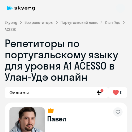
Skyeng
Все репетиторы
Португальский язык
Улан-Удэ
ACESSO
Репетиторы по
португальскому языку
для уровня A1 ACESSO в
Skyeng Chat
Улан-Удэ онлайн
online
Фильтры
0
Павел