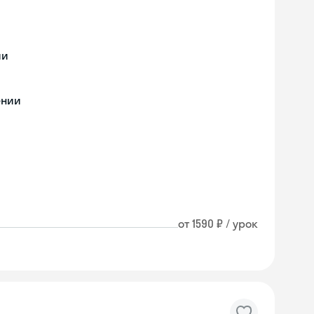
ии
ении
от 1590 ₽ / урок