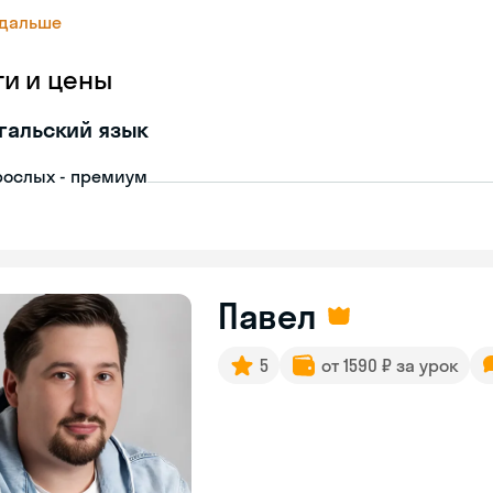
 дальше
ги и цены
гальский язык
рослых - премиум
Павел
5
от 1590 ₽ за урок