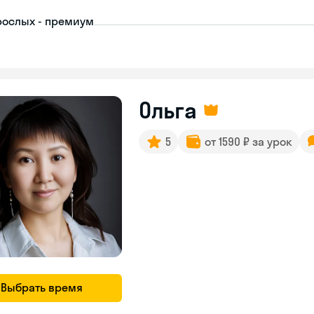
рослых - премиум
Ольга
5
от 1590 ₽ за урок
Выбрать время