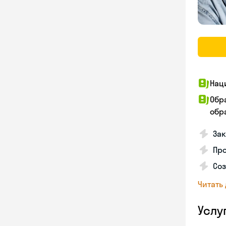
Нац
Обр
обра
За
Про
Соз
Читать
Услу