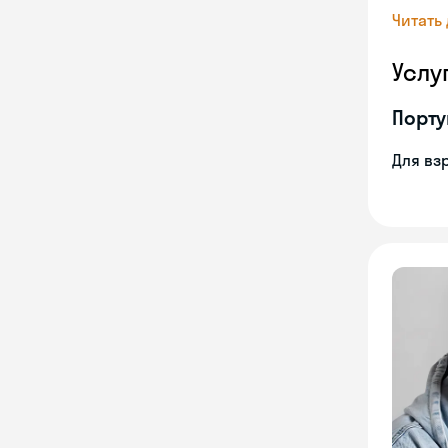
Читать
Услу
Порту
Для вз