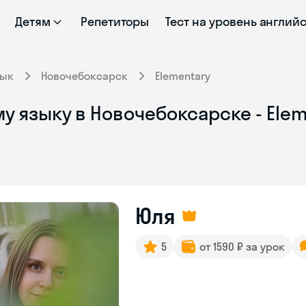
Детям
Репетиторы
Тест на уровень англий
зык
Новочебоксарск
Elementary
у языку в Новочебоксарске - Ele
Юля
5
от 1590 ₽ за урок