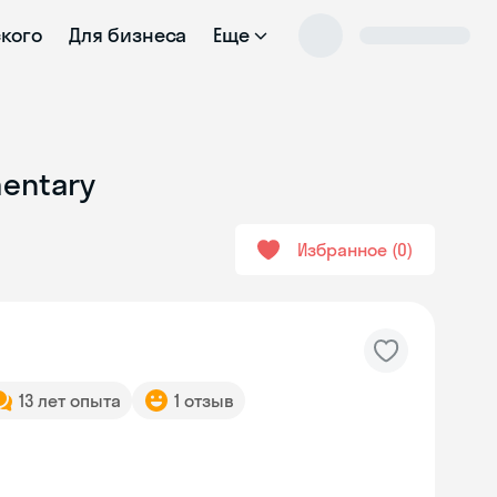
ского
Для бизнеса
Еще
mentary
Избранное
0
13 лет опыта
1 отзыв