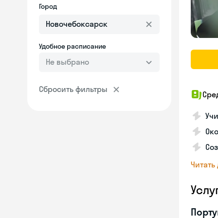
Город
Удобное расписание
Не выбрано
Сбросить фильтры
Сре
Учи
Око
Соз
Читать
Услу
Порту