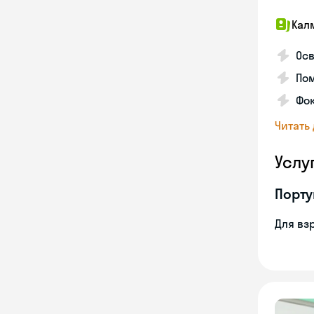
Кал
Осв
Пом
Фо
Читать
Услу
Порту
Для вз