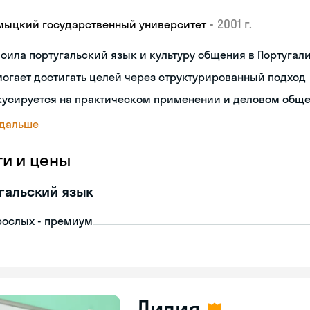
•
2001 г.
мыцкий государственный университет
оила португальский язык и культуру общения в Португал
огает достигать целей через структурированный подход
кусируется на практическом применении и деловом общ
 дальше
ги и цены
гальский язык
рослых - премиум
Лилия