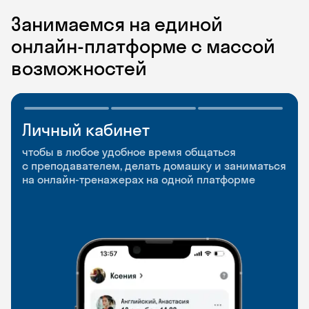
Занимаемся на единой
онлайн-платформе с массой
возможностей
Личный кабинет
Мобильное
Разговорные клубы
приложение
и Talks
чтобы в любое удобное время общаться
с преподавателем, делать домашку и заниматься
чтобы заниматься и изучать новые слова где
Групповые занятия для разговорной практики
на онлайн-тренажерах на одной платформе
и когда удобно
и индивидуальные встречи с преподавателями
со всего мира, чтобы общаться на английском
свободно