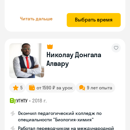
Читать дальше
Выбрать время
Николау Донгала
Алвару
5
от 1590 ₽ за урок
9 лет опыта
•
2018 г.
УГНТУ
Окончил педагогический колледж по
специальности "Биология-химия"
Работал переводчиком на международной