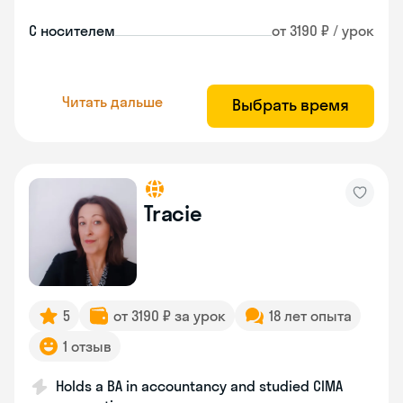
С носителем
от 3190 ₽ / урок
Читать дальше
Выбрать время
Tracie
5
от 3190 ₽ за урок
18 лет опыта
1 отзыв
Holds a BA in accountancy and studied CIMA