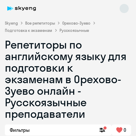
Skyeng
Все репетиторы
Орехово-Зуево
Подготовка к экзаменам
Русскоязычные
Репетиторы по
английскому языку для
подготовки к
экзаменам в Орехово-
Skyeng Chat
online
Зуево онлайн -
Русскоязычные
преподаватели
Фильтры
0