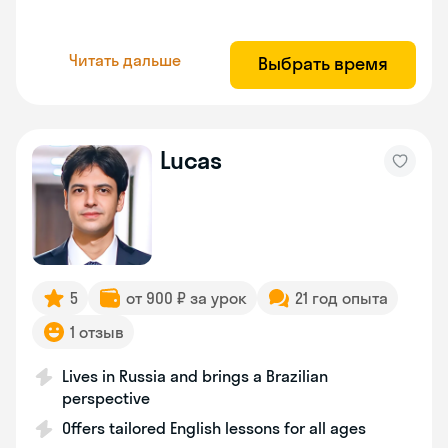
Читать дальше
Выбрать время
Lucas
5
от 900 ₽ за урок
21 год опыта
1 отзыв
Lives in Russia and brings a Brazilian
perspective
Offers tailored English lessons for all ages