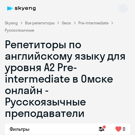
Skyeng
Все репетиторы
Омск
Pre-intermediate
Русскоязычные
Репетиторы по
английскому языку для
уровня A2 Pre-
intermediate в Омске
Skyeng Chat
online
онлайн -
Русскоязычные
преподаватели
Фильтры
0