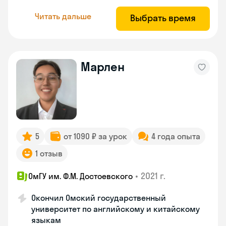
Читать дальше
Выбрать время
Марлен
5
от 1090 ₽ за урок
4 года опыта
1 отзыв
•
2021 г.
ОмГУ им. Ф.М. Достоевского
Окончил Омский государственный
университет по английскому и китайскому
языкам