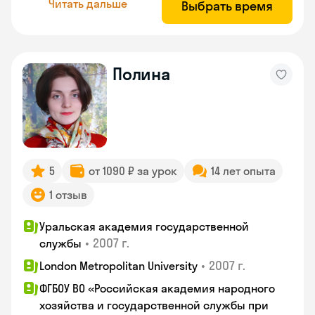
Читать дальше
Выбрать время
Полина
5
от 1090 ₽ за урок
14 лет опыта
1 отзыв
Уральская академия государственной
•
2007 г.
службы
•
2007 г.
London Metropolitan University
ФГБОУ ВО «Российская академия народного
хозяйства и государственной службы при