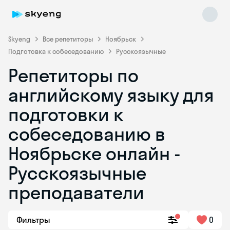
Skyeng
Все репетиторы
Ноябрьск
Подготовка к собеседованию
Русскоязычные
Репетиторы по
английскому языку для
подготовки к
собеседованию в
Skyeng Chat
online
Ноябрьске онлайн -
Русскоязычные
преподаватели
Фильтры
0