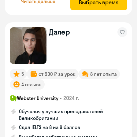
Читать дальше
Выбрать время
Далер
5
от 900 ₽ за урок
8 лет опыта
4 отзыва
•
2024 г.
Webster University
Обучался у лучших преподавателей
Великобритании
Сдал IELTS на 8 из 9 баллов