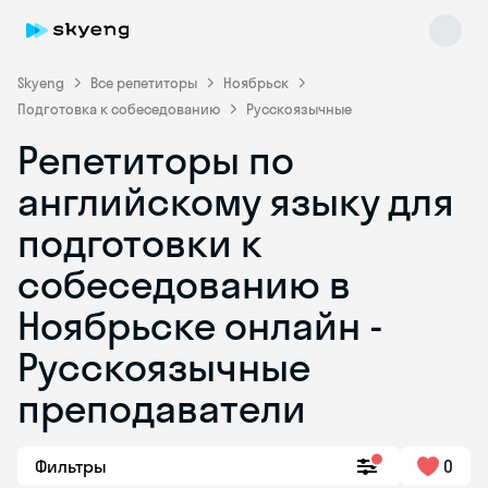
Skyeng
Все репетиторы
Ноябрьск
Подготовка к собеседованию
Русскоязычные
Репетиторы по
английскому языку для
подготовки к
собеседованию в
Skyeng Chat
online
Ноябрьске онлайн -
Русскоязычные
преподаватели
Фильтры
0