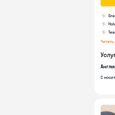
Gra
Hol
Tea
Читать
Услу
Англи
С носи