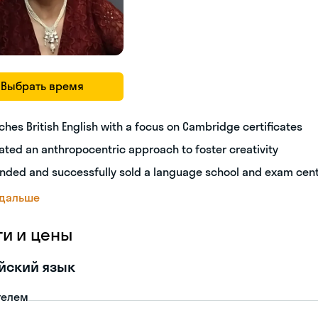
Выбрать время
ches British English with a focus on Cambridge certificates
ated an anthropocentric approach to foster creativity
nded and successfully sold a language school and exam cen
 дальше
ги и цены
йский язык
телем