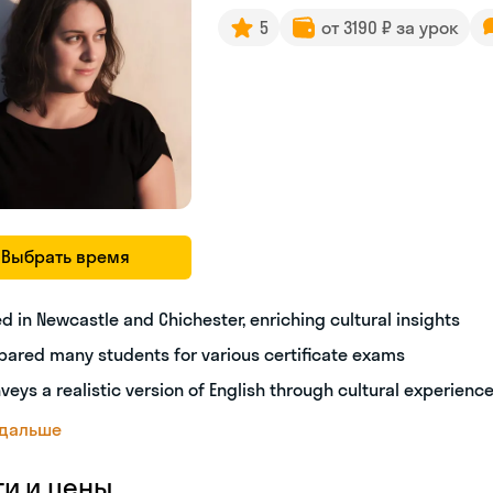
5
от 3190 ₽ за урок
Выбрать время
ed in Newcastle and Chichester, enriching cultural insights
pared many students for various certificate exams
veys a realistic version of English through cultural experienc
 дальше
ги и цены