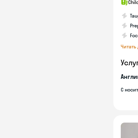
Chil
Tau
Pre
Foc
Читать
Услу
Англи
С носи