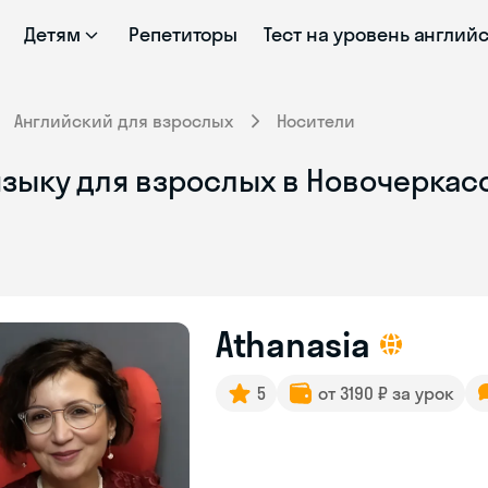
Детям
Репетиторы
Тест на уровень англий
Английский для взрослых
Носители
зыку для взрослых в Новочеркасс
Athanasia
5
от 3190 ₽ за урок