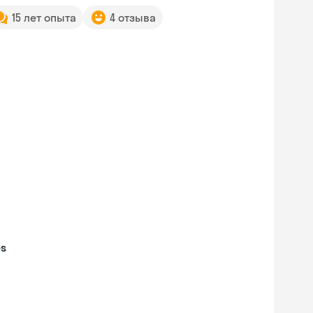
15 лет опыта
4 отзыва
es
Skyeng Chat
online