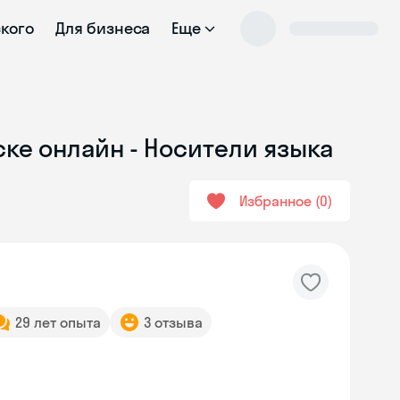
ского
Для бизнеса
Еще
ке онлайн - Носители языка
Избранное
0
29 лет опыта
3 отзыва