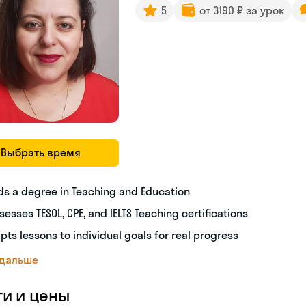
5
от 3190 ₽ за урок
Выбрать время
ds a degree in Teaching and Education
sesses TESOL, CPE, and IELTS Teaching certifications
pts lessons to individual goals for real progress
 дальше
ги и цены