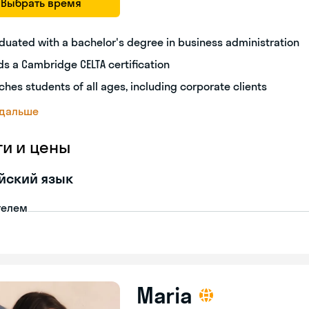
Выбрать время
duated with a bachelor's degree in business administration
ds a Cambridge CELTA certification
ches students of all ages, including corporate clients
 дальше
ги и цены
йский язык
телем
Maria