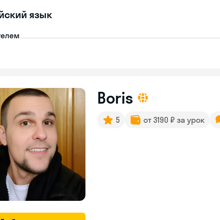
йский язык
телем
Boris
5
от 3190 ₽ за урок