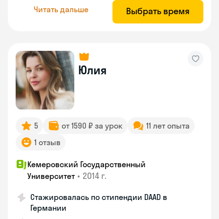
Читать дальше
Выбрать время
Юлия
5
от 1590 ₽ за урок
11 лет опыта
1 отзыв
Кемеровский Государственный
•
2014 г.
Университет
Стажировалась по стипендии DAAD в
Германии