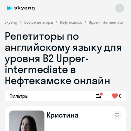
Skyeng
Все репетиторы
Нефтекамск
Upper-intermediate
Репетиторы по
английскому языку для
уровня B2 Upper-
intermediate в
Нефтекамске онлайн
Skyeng Chat
online
Фильтры
0
Кристина