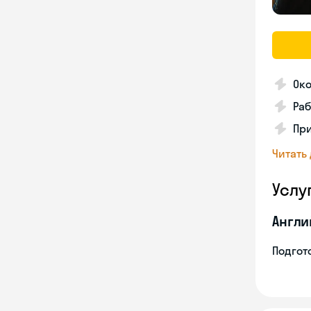
Око
Раб
Пр
Читать
Услу
Англи
Подгото