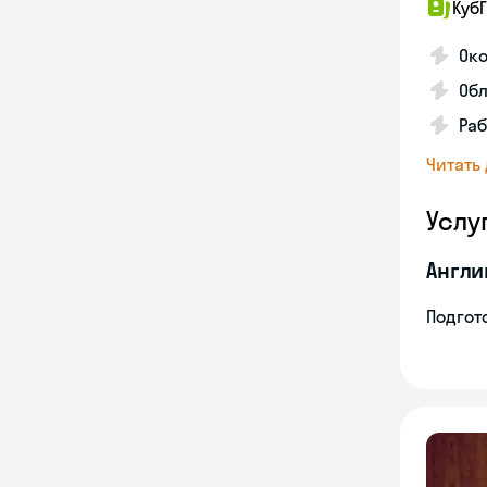
КубГ
Око
Обл
Раб
Читать
Услу
Англи
Подгото