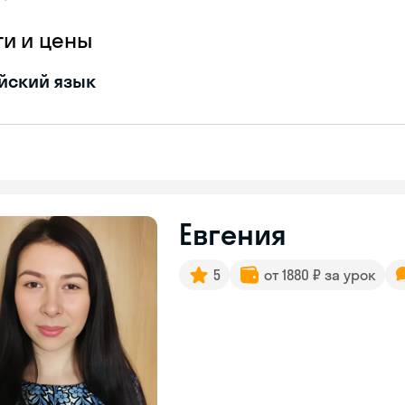
ги и цены
йский язык
Евгения
5
от 1880 ₽ за урок