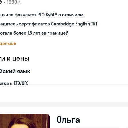
•
1990 г.
У
нчила факультет РГФ КубГУ с отличием
адатель сертификатов Cambridge English TKT
отала более 1,5 лет за границей
 дальше
ги и цены
йский язык
вка к ЕГЭ/ОГЭ
Ольга