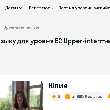
Детям
Репетиторы
Тест на уровень англий
Upper-intermediate
зыку для уровня B2 Upper-interm
Юлия
5
от 1880 ₽ за урок