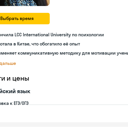
Выбрать время
нчила LCC International University по психологии
отала в Китае, что обогатило её опыт
именяет коммуникативную методику для мотивации учен
 дальше
ги и цены
йский язык
вка к ЕГЭ/ОГЭ