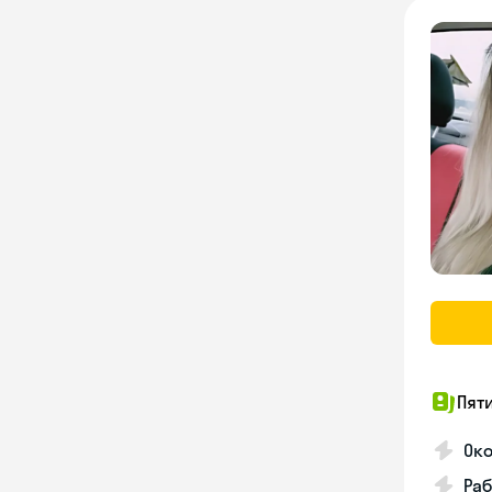
Пят
Ок
Раб