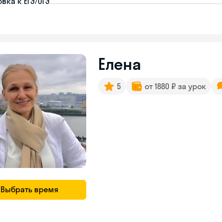
вка к ЕГЭ/ОГЭ
Елена
5
от 1880 ₽ за урок
Выбрать время