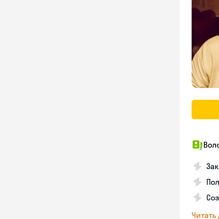
Вол
Зак
Пол
Со
Читать