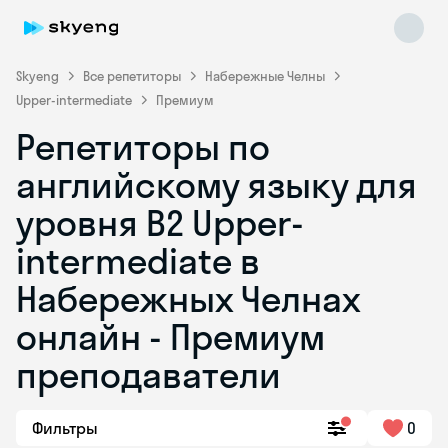
Skyeng
Все репетиторы
Набережные Челны
Upper-intermediate
Премиум
Репетиторы по
английскому языку для
уровня B2 Upper-
intermediate в
Skyeng Chat
online
Набережных Челнах
онлайн - Премиум
преподаватели
Фильтры
0