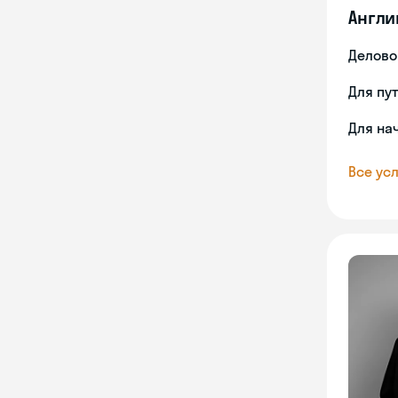
Англи
Делово
Для пу
Для на
Все усл