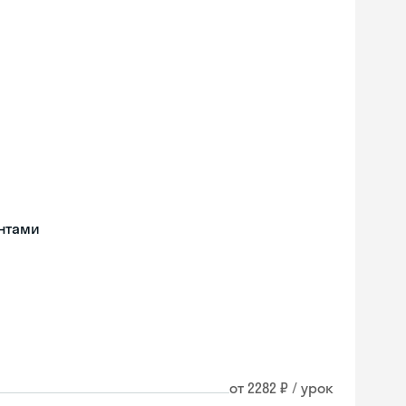
нтами
от 2282 ₽ / урок