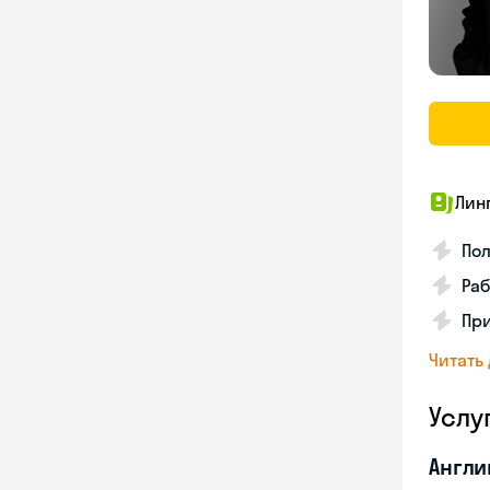
Лин
Пол
Ра
Пр
Читать
Услу
Англи