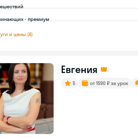
тешествий
чинающих - премиум
уги и цены (4)
Евгения
5
от 1590 ₽ за урок