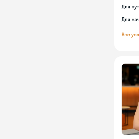
Для пу
Для на
Все усл