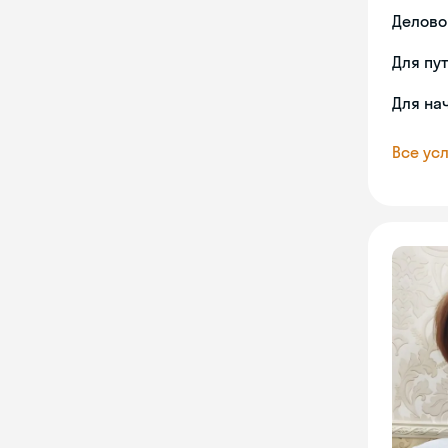
Делово
Для пу
Для на
Все усл