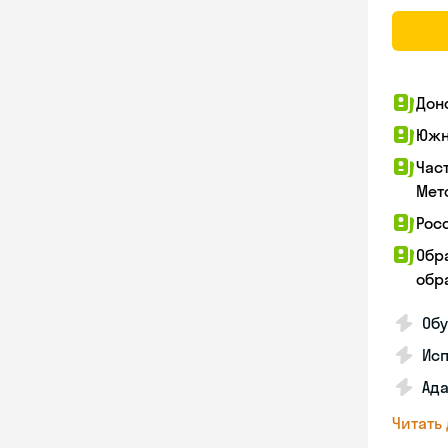
Дон
Южн
Час
Мет
Рос
Обр
обра
Обу
Ис
Ада
Читать