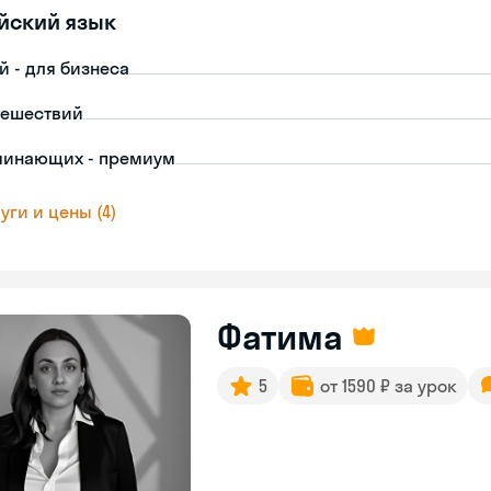
йский язык
й - для бизнеса
тешествий
чинающих - премиум
уги и цены (4)
Фатима
5
от 1590 ₽ за урок