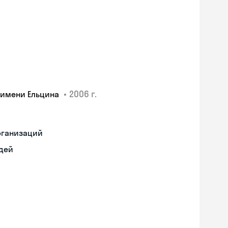
•
2006 г.
 имени Ельцина
рганизаций
дей