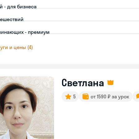
й - для бизнеса
тешествий
чинающих - премиум
уги и цены (4)
Светлана
5
от 1590 ₽ за урок