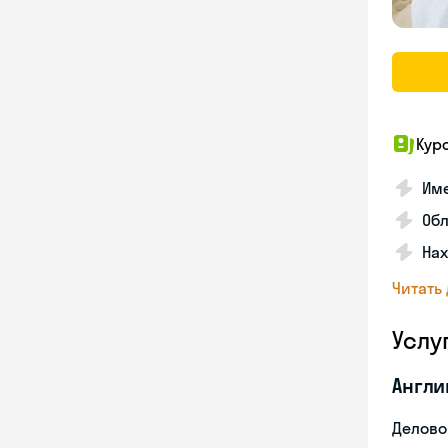
Кур
Име
Об
На
Читать
Услу
Англи
Делово