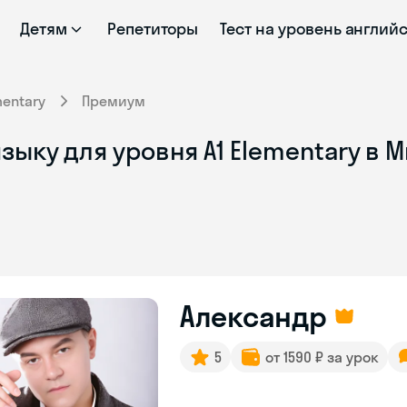
Детям
Репетиторы
Тест на уровень англий
mentary
Премиум
зыку для уровня A1 Elementary в
Александр
5
от 1590 ₽ за урок