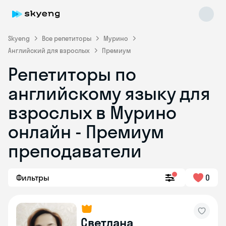
Skyeng
Все репетиторы
Мурино
Английский для взрослых
Премиум
Репетиторы по
английскому языку для
взрослых в Мурино
онлайн - Премиум
Skyeng Chat
online
преподаватели
Фильтры
0
Светлана