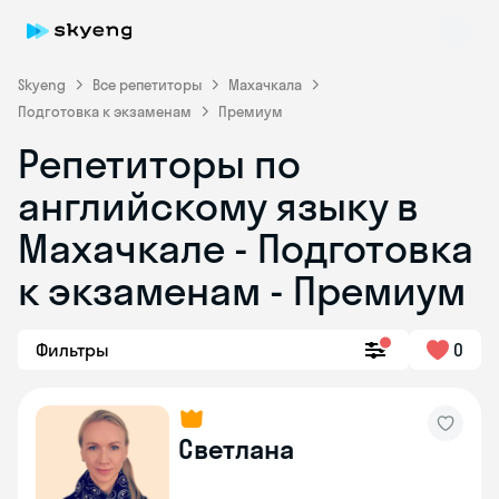
Skyeng
Все репетиторы
Махачкала
Подготовка к экзаменам
Премиум
Репетиторы по
английскому языку в
Махачкале - Подготовка
к экзаменам - Премиум
Skyeng Chat
online
Фильтры
0
Светлана