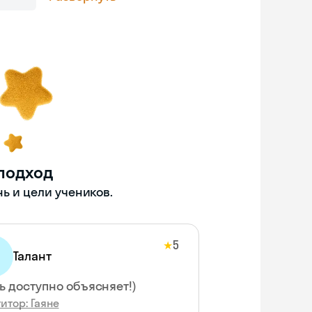
подход
ь и цели учеников.
5
★
Талант
ь доступно объясняет!)
итор: Гаяне