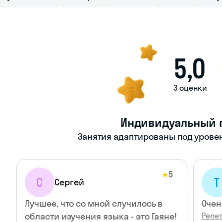
5,0
3 оценки
Индивидуальный 
Занятия адаптированы под уровен
5
★
С
Т
Сергей
Лучшее, что со мной случилось в
Очен
области изучения языка - это Гаяне!
Репет