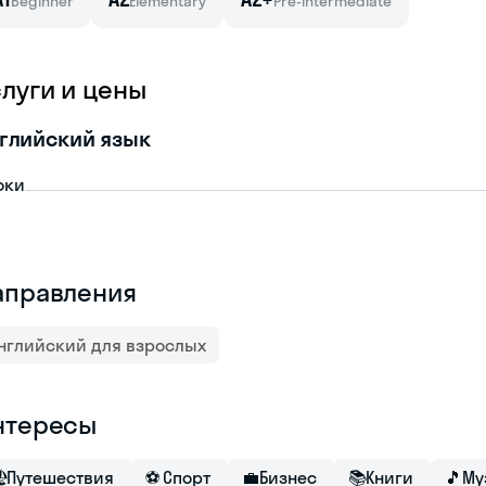
Beginner
Elementary
Pre-intermediate
слуги и цены
глийский язык
оки
аправления
нглийский для взрослых
нтересы

Путешествия
⚽
Спорт
💼
Бизнес
📚
Книги
🎵
Му