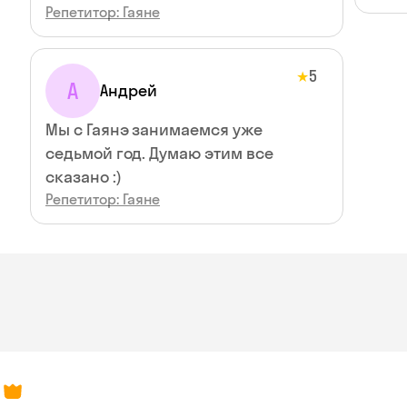
Репетитор: Гаяне
5
★
А
Андрей
Мы с Гаянэ занимаемся уже
седьмой год. Думаю этим все
сказано :)
Репетитор: Гаяне