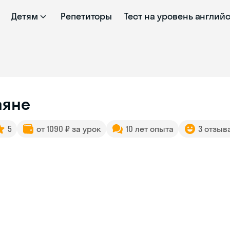
Детям
Репетиторы
Тест на уровень англий
аяне
5
от 1090 ₽ за урок
10 лет опыта
3 отзыв