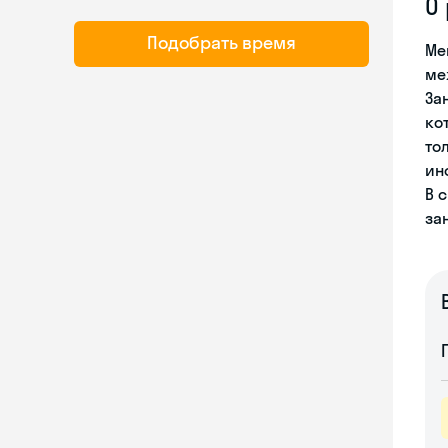
О
Подобрать время
Ме
ме
За
ко
то
ин
В 
за