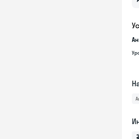
У
Ан
Ур
Н
А
И
