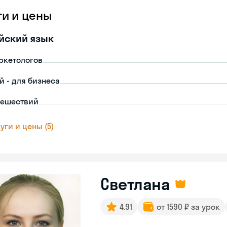
ги и цены
йский язык
ркетологов
й - для бизнеса
тешествий
уги и цены (5)
Светлана
4.91
от 1590 ₽ за урок