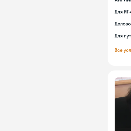
Для ИТ
Делово
Для пу
Все усл