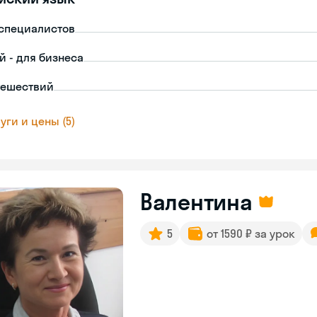
-специалистов
й - для бизнеса
тешествий
уги и цены (5)
Валентина
5
от 1590 ₽ за урок