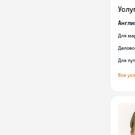
Услу
Англи
Для ма
Делово
Для пу
Все усл