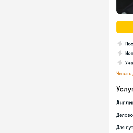
По
Исп
Уча
Читать
Услу
Англи
Делово
Для пу