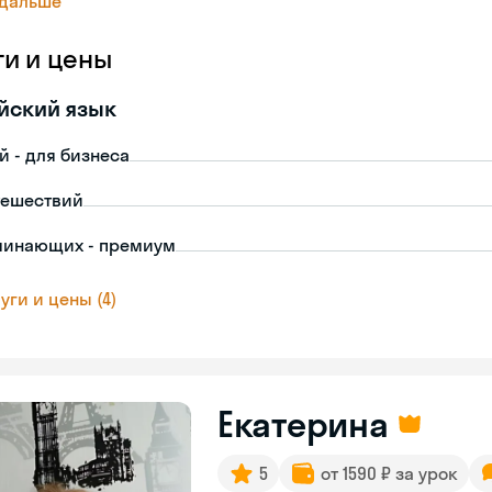
 дальше
ги и цены
йский язык
й - для бизнеса
тешествий
чинающих - премиум
уги и цены (4)
Екатерина
5
от 1590 ₽ за урок