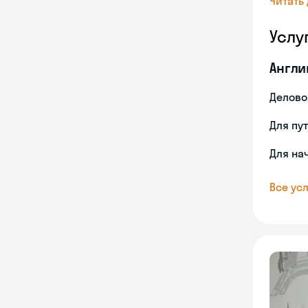
Читать
Услу
Англи
Делово
Для пу
Для на
Все усл