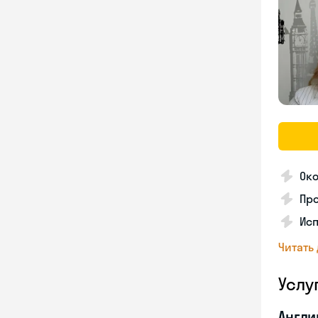
Око
Пр
Ис
Читать
Услу
Англи