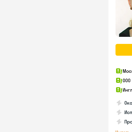
Мос
ООО
Инг
Око
Ис
Пр