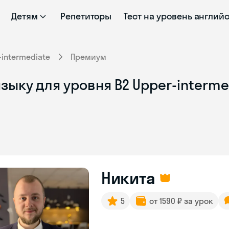
Детям
Репетиторы
Тест на уровень англий
-intermediate
Премиум
зыку для уровня B2 Upper-interme
Никита
5
от 1590 ₽ за урок