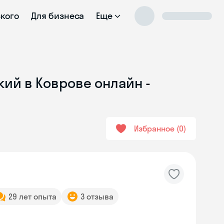
ского
Для бизнеса
Еще
кий в Коврове онлайн -
Избранное
0
29 лет опыта
3 отзыва