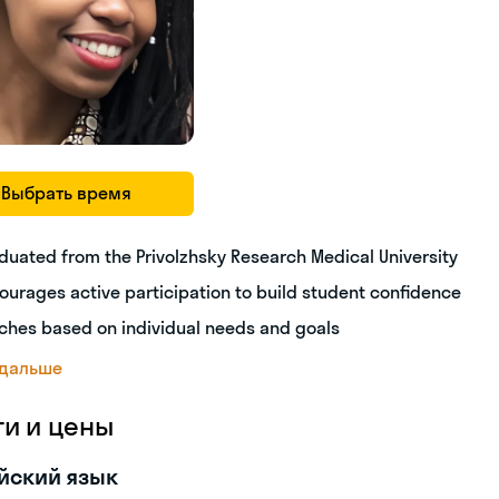
Выбрать время
duated from the Privolzhsky Research Medical University
ourages active participation to build student confidence
ches based on individual needs and goals
 дальше
ги и цены
йский язык