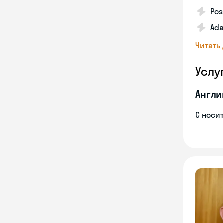
Pos
Ada
Читать
Услу
Англи
С носи