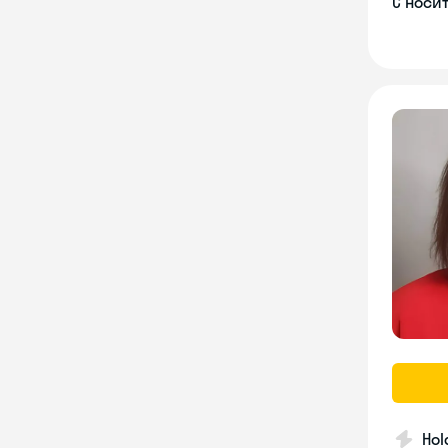
С носи
Hol