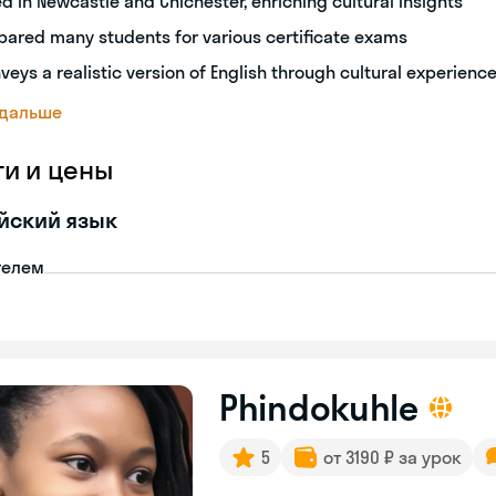
ed in Newcastle and Chichester, enriching cultural insights
pared many students for various certificate exams
veys a realistic version of English through cultural experienc
 дальше
ги и цены
йский язык
телем
Phindokuhle
5
от 3190 ₽ за урок