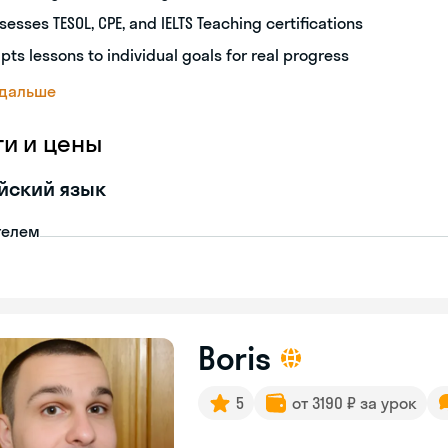
sesses TESOL, CPE, and IELTS Teaching certifications
pts lessons to individual goals for real progress
 дальше
ги и цены
йский язык
телем
Boris
5
от 3190 ₽ за урок