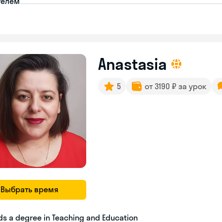
телем
Anastasia
5
от 3190 ₽ за урок
Выбрать время
ds a degree in Teaching and Education