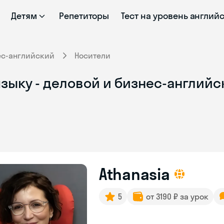
Детям
Репетиторы
Тест на уровень англий
ес-английский
Носители
зыку - деловой и бизнес-английс
Athanasia
5
от 3190 ₽ за урок