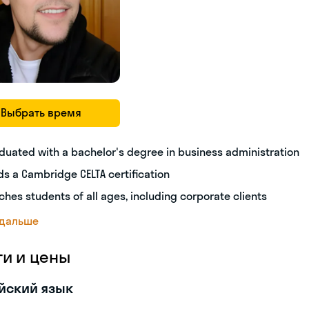
Выбрать время
duated with a bachelor's degree in business administration
ds a Cambridge CELTA certification
ches students of all ages, including corporate clients
 дальше
ги и цены
йский язык