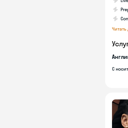
Liv
Pre
Con
Читать
Услу
Англи
С носи