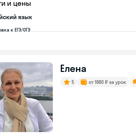
ги и цены
йский язык
вка к ЕГЭ/ОГЭ
Елена
5
от 1880 ₽ за урок