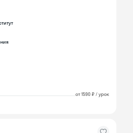
ститут
ения
от 1590 ₽ / урок