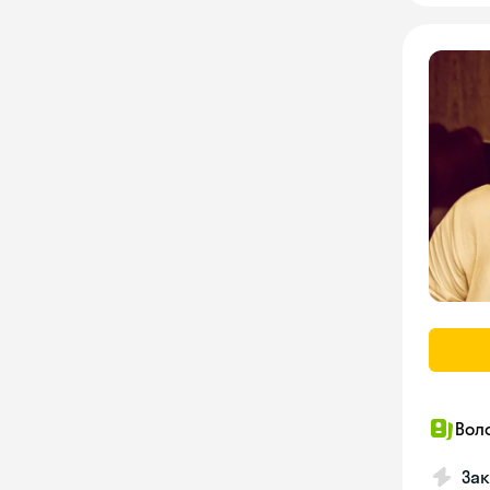
Вол
Зак