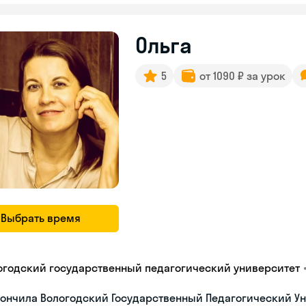
Ольга
5
от 1090 ₽ за урок
Выбрать время
огодский государственный педагогический университет
ончила Вологодский Государственный Педагогический Ун