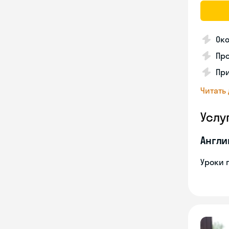
Око
Про
Пр
Читать
Услу
Англи
Уроки 