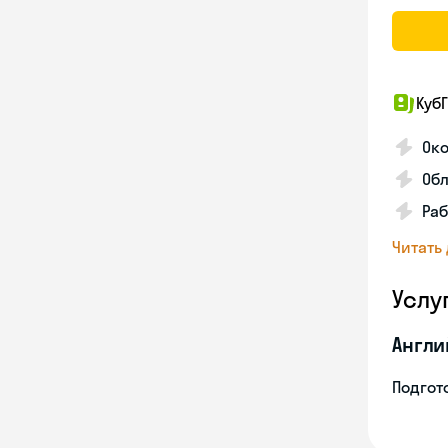
КубГ
Око
Обл
Раб
Читать
Услу
Англи
Подгото