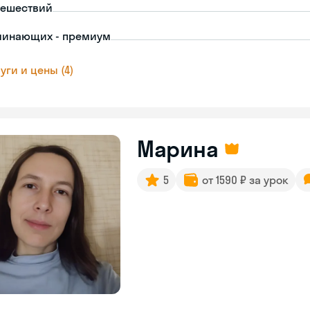
тешествий
чинающих - премиум
уги и цены (4)
Марина
5
от 1590 ₽ за урок