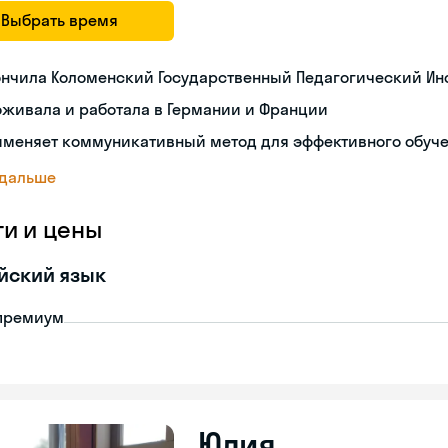
Выбрать время
нчила Коломенский Государственный Педагогический Ин
живала и работала в Германии и Франции
именяет коммуникативный метод для эффективного обуч
 дальше
ги и цены
йский язык
премиум
Юлия