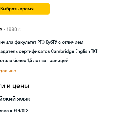
Выбрать время
•
1990 г.
У
нчила факультет РГФ КубГУ с отличием
адатель сертификатов Cambridge English TKT
отала более 1,5 лет за границей
 дальше
ги и цены
йский язык
вка к ЕГЭ/ОГЭ