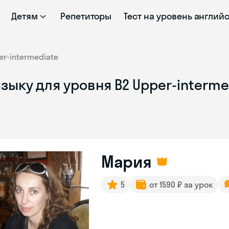
Детям
Репетиторы
Тест на уровень англий
er-intermediate
зыку для уровня B2 Upper-interme
Мария
5
от 1590 ₽ за урок