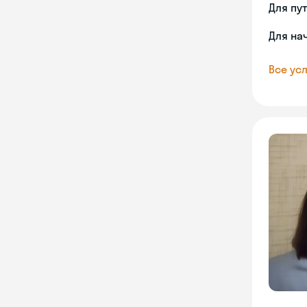
Для пу
Для на
Все усл