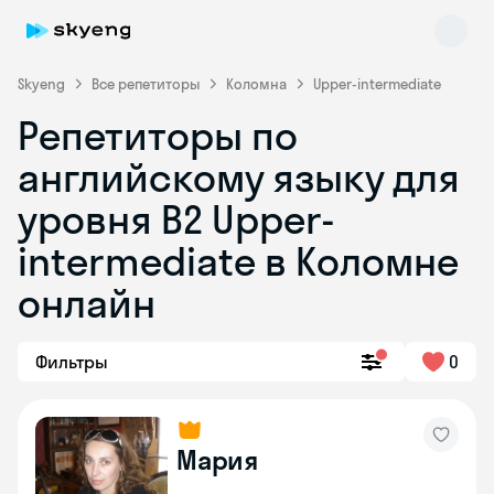
Skyeng
Все репетиторы
Коломна
Upper-intermediate
Репетиторы по
английскому языку для
уровня B2 Upper-
intermediate в Коломне
онлайн
Skyeng Chat
online
Фильтры
0
Мария