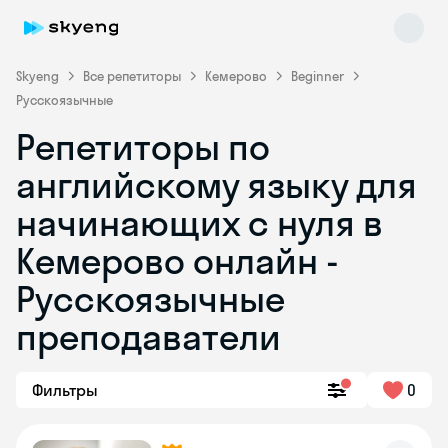
Skyeng
Все репетиторы
Кемерово
Beginner
Русскоязычные
Репетиторы по
английскому языку для
начинающих с нуля в
Кемерово онлайн -
Skyeng Chat
online
Русскоязычные
преподаватели
Фильтры
0