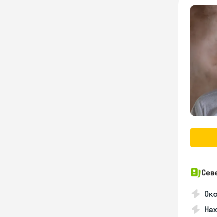
Сев
Око
На