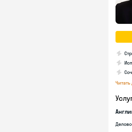
Стр
Ис
Со
Читать
Услу
Англи
Делово