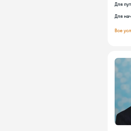
Для пу
Для на
Все усл