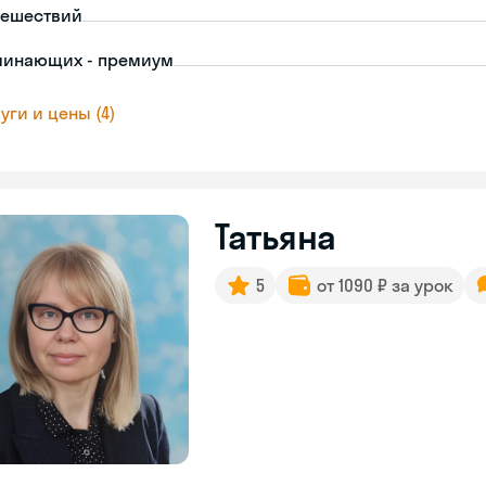
тешествий
чинающих - премиум
уги и цены (4)
Татьяна
5
от 1090 ₽ за урок