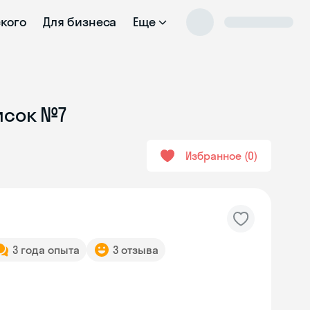
ского
Для бизнеса
Еще
исок №7
Избранное
0
3 года опыта
3 отзыва