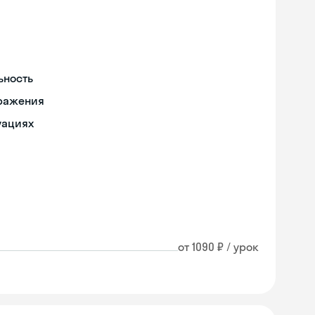
ьность
бражения
уациях
от 1090 ₽ / урок