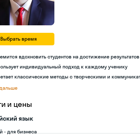
Выбрать время
емится вдохновить студентов на достижение результатов
пользует индивидуальный подход к каждому ученику
четает классические методы с творческими и коммуник
 дальше
ги и цены
йский язык
й - для бизнеса