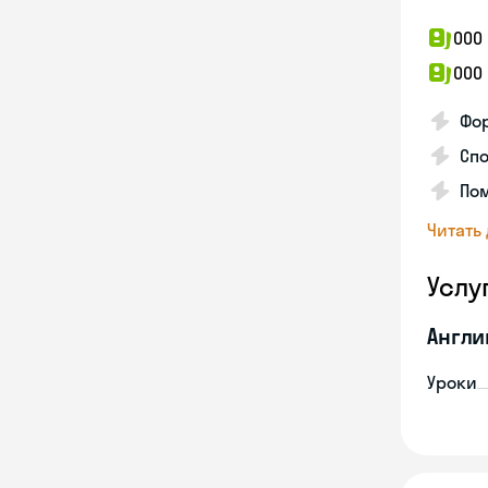
ООО 
ООО
Фо
Спо
Пом
Читать
Услу
Англи
Уроки