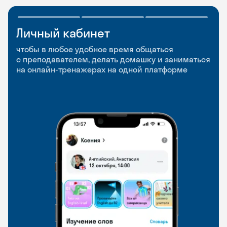
Личный кабинет
Мобильное
Разговорные клубы
приложение
и Talks
чтобы в любое удобное время общаться
с преподавателем, делать домашку и заниматься
чтобы заниматься и изучать новые слова где
Групповые занятия для разговорной практики
на онлайн-тренажерах на одной платформе
и когда удобно
и индивидуальные встречи с преподавателями
со всего мира, чтобы общаться на английском
свободно