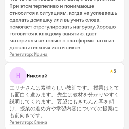
При этом терпеливо и понимающе
относится к ситуациям, когда не успеваешь
сделать домашку или выучить слова,
помогает отрегулировать нагрузку. Хорошо
готовится к каждому занятию, дает
материалы не только с платформы, но и из
дополнительных источников
Репетитор: Ирина
5
★
Н
Николай
エリナさんは素晴らしい教師です。 授業はとて
も面白く進みます。 先生は教材を分かりやすく
説明してくれます。 要望にもきちんと耳を傾
け、授業の進め方や学習内容についての提案に
も前向きです。
Репетитор: Элина