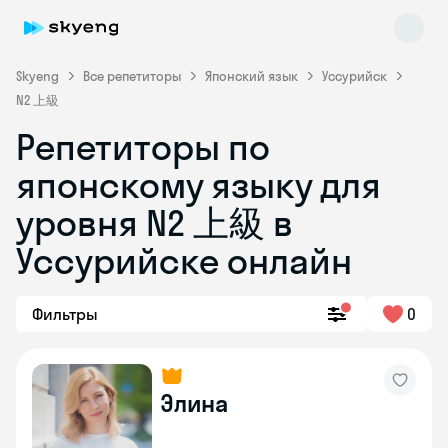
Skyeng
Все репетиторы
Японский язык
Уссурийск
N2 上級
Репетиторы по
японскому языку для
Skyeng Chat
уровня N2 上級 в
online
Уссурийске онлайн
Фильтры
0
Элина