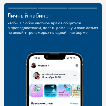
Личный кабинет
Мобильное
Разговорные клубы
приложение
и Talks
чтобы в любое удобное время общаться
с преподавателем, делать домашку и заниматься
чтобы заниматься и изучать новые слова где
Групповые занятия для разговорной практики
на онлайн-тренажерах на одной платформе
и когда удобно
и индивидуальные встречи с преподавателями
со всего мира, чтобы общаться на английском
свободно