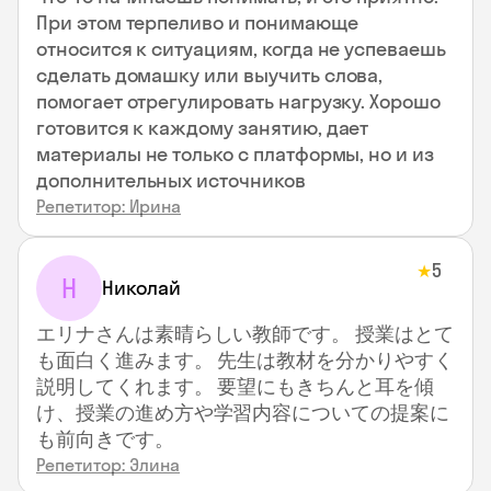
При этом терпеливо и понимающе
относится к ситуациям, когда не успеваешь
сделать домашку или выучить слова,
помогает отрегулировать нагрузку. Хорошо
готовится к каждому занятию, дает
материалы не только с платформы, но и из
дополнительных источников
Репетитор: Ирина
5
★
Н
Николай
エリナさんは素晴らしい教師です。 授業はとて
も面白く進みます。 先生は教材を分かりやすく
説明してくれます。 要望にもきちんと耳を傾
け、授業の進め方や学習内容についての提案に
も前向きです。
Репетитор: Элина