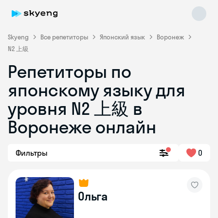
Skyeng
Все репетиторы
Японский язык
Воронеж
N2 上級
Репетиторы по
японскому языку для
Skyeng Chat
уровня N2 上級 в
online
Воронеже онлайн
Фильтры
0
Ольга