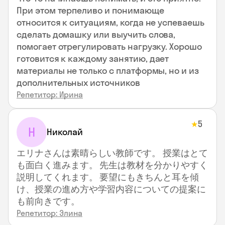
При этом терпеливо и понимающе
относится к ситуациям, когда не успеваешь
сделать домашку или выучить слова,
помогает отрегулировать нагрузку. Хорошо
готовится к каждому занятию, дает
материалы не только с платформы, но и из
дополнительных источников
Репетитор: Ирина
5
★
Н
Николай
エリナさんは素晴らしい教師です。 授業はとて
も面白く進みます。 先生は教材を分かりやすく
説明してくれます。 要望にもきちんと耳を傾
け、授業の進め方や学習内容についての提案に
も前向きです。
Репетитор: Элина