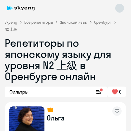
Skyeng
Все репетиторы
Японский язык
Оренбург
N2 上級
Репетиторы по
японскому языку для
Skyeng Chat
уровня N2 上級 в
online
Оренбурге онлайн
Фильтры
0
Ольга