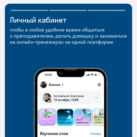
Личный кабинет
Мобильное
Разговорные клубы
приложение
и Talks
чтобы в любое удобное время общаться
с преподавателем, делать домашку и заниматься
чтобы заниматься и изучать новые слова где
Групповые занятия для разговорной практики
на онлайн-тренажерах на одной платформе
и когда удобно
и индивидуальные встречи с преподавателями
со всего мира, чтобы общаться на английском
свободно